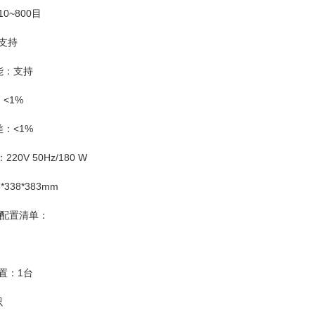
0~800目
：支持
能：支持
：<1%
差：<1%
220V 50Hz/180 W
*338*383mm
配置清单：
置：1台
只