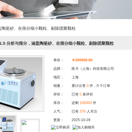
涵盖陶瓷砂、在筛分细小颗粒、剔除团聚颗粒
QLS 分析与筛分，涵盖陶瓷砂、在筛分细小颗粒、剔除团聚颗粒
单价：
￥
200000.00
品牌：
医卡（上海）科技有限公司
地区：
上海
销量：
累计出售
0
件，0 个订单
评价：
已有
0
条评价
库存：
还剩
100000
件
人气：
已有
376
人关注
更新：
2025-10-28